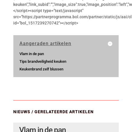
keuken","link_subid":"","image_size":true,"image_position":"left","
</script><script type="text/javascript"
src="https://partnerprogramma.bol.com/partner/static/js/aai/cl
id="bol_1517239270742"></script>
Aangeraden artikelen
Vlam in de pan
Tips brandveiligheid keuken
Keukenbrand zelf blussen
NIEUWS / GERELATEERDE ARTIKELEN
Vlam in de pan