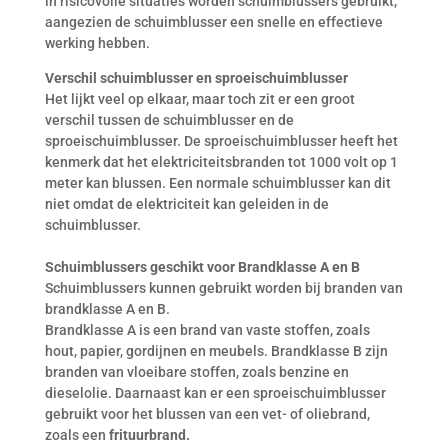
in risicovolle situaties worden schuimblussers gebruikt,
aangezien de schuimblusser een snelle en effectieve
werking hebben.
Verschil schuimblusser en sproeischuimblusser
Het lijkt veel op elkaar, maar toch zit er een groot
verschil tussen de schuimblusser en de
sproeischuimblusser. De sproeischuimblusser heeft het
kenmerk dat het elektriciteitsbranden tot 1000 volt op 1
meter kan blussen. Een normale schuimblusser kan dit
niet omdat de elektriciteit kan geleiden in de
schuimblusser.
Schuimblussers geschikt voor Brandklasse A en B
Schuimblussers kunnen gebruikt worden bij branden van
brandklasse A en B.
Brandklasse A is een brand van vaste stoffen, zoals
hout, papier, gordijnen en meubels. Brandklasse B zijn
branden van vloeibare stoffen, zoals benzine en
dieselolie. Daarnaast kan er een sproeischuimblusser
gebruikt voor het blussen van een vet- of oliebrand,
zoals een
frituurbrand.