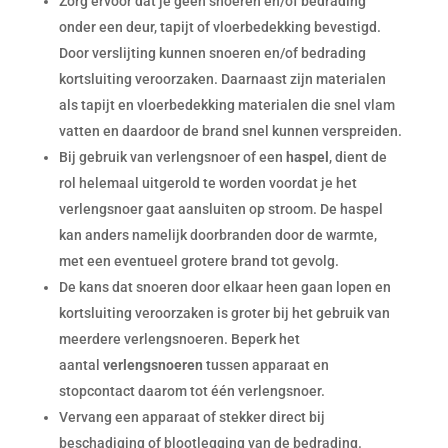
Zorg ervoor dat je geen snoeren en/of bedrading
onder een deur, tapijt of vloerbedekking bevestigd.
Door verslijting kunnen snoeren en/of bedrading
kortsluiting veroorzaken. Daarnaast zijn materialen
als tapijt en vloerbedekking materialen die snel vlam
vatten en daardoor de brand snel kunnen verspreiden.
Bij gebruik van verlengsnoer of een
haspel
, dient de
rol helemaal uitgerold te worden voordat je het
verlengsnoer gaat aansluiten op stroom. De haspel
kan anders namelijk doorbranden door de warmte,
met een eventueel grotere brand tot gevolg.
De kans dat snoeren door elkaar heen gaan lopen en
kortsluiting veroorzaken is groter bij het gebruik van
meerdere verlengsnoeren. Beperk het
aantal
verlengsnoeren
tussen apparaat en
stopcontact daarom tot één verlengsnoer.
Vervang een apparaat of stekker direct bij
beschadiging of blootlegging van de bedrading.